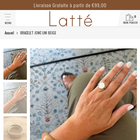
Livraison Gratuite à partir de €99,00
0
MON PANIER
MENU
Accueil
BRACELET JONC UNI BEIGE