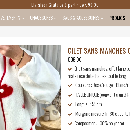
Livraison Gratuite à partir de €99,00
VÊTEMENTS
CHAUSSURES
SACS & ACCESSOIRES
PROMOS
GILET SANS MANCHES 
€38,00
Gilet sans manches, effet laine 
mate rose détachables tout le long
Couleurs : Rose/rouge - Blanc/r
TAILLE UNIQUE (convient à un 34
Longueur 55cm
Morgane mesure 1m60 et porte h
Composition : 100% polyester