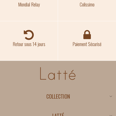
Mondial Relay
Colissimo
Retour sous 14 jours
Paiement Sécurisé
COLLECTION
Nouveautés
Promotions
LATTÉ