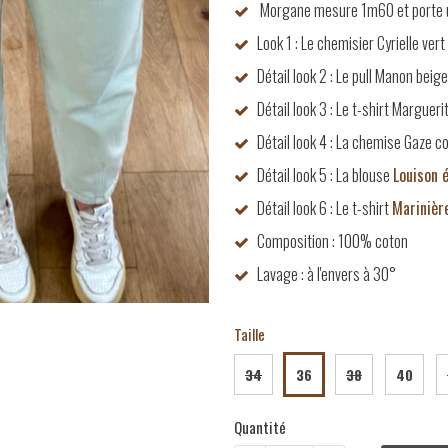
Morgane mesure 1m60 et porte u
Look 1 : Le chemisier Cyrielle vert
Détail look 2 : Le pull Manon beige
Détail look 3 : Le t-shirt Margueri
Détail look 4 : La chemise Gaze c
Détail look 5 : La blouse
Louison 
Détail look 6 : Le t-shirt
Marinièr
Composition : 100% coton
Lavage : à l'envers à 30°
Taille
34
36
38
40
Quantité