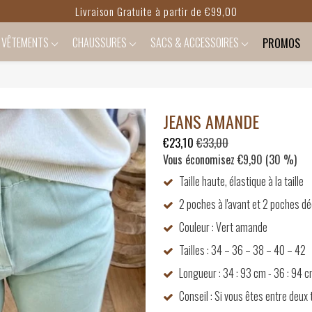
Livraison Gratuite à partir de €99,00
VÊTEMENTS
CHAUSSURES
SACS & ACCESSOIRES
PROMOS
JEANS AMANDE
€23,10
€33,00
Vous économisez
€9,90
(
30
%)
Taille haute, élastique à la taille
2 poches à l'avant et 2 poches déc
Couleur : Vert amande
Tailles : 34 – 36 – 38 – 40 – 42
Longueur : 34 : 93 cm - 36 : 94 c
Conseil : Si vous êtes entre deux t