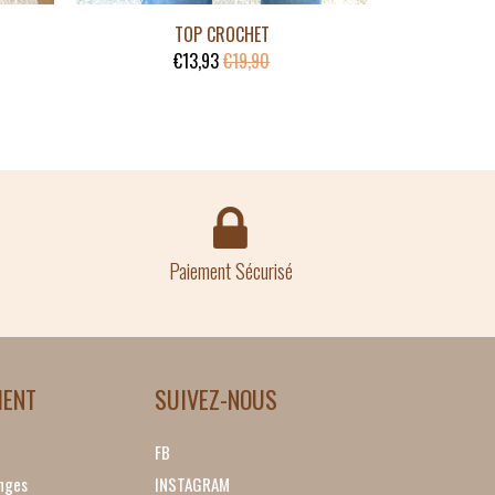
TOP CROCHET
€13,93
€19,90
Paiement Sécurisé
IENT
SUIVEZ-NOUS
FB
nges
INSTAGRAM