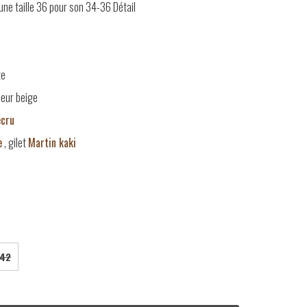
ne taille 36 pour son 34-36
Détail
te
oeur beige
écru
e
, gilet
Martin kaki
42