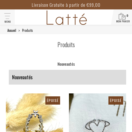
Livraison Gratuite à partir de €99,00
0
MON PANIER
MENU
Accueil
Produits
Produits
Nouveautés
ÉPUISÉ
ÉPUISÉ