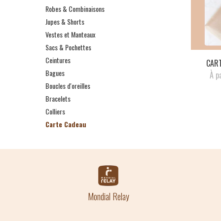
Robes & Combinaisons
Jupes & Shorts
Vestes et Manteaux
Sacs & Pochettes
Ceintures
CART
Bagues
À p
Boucles d'oreilles
Bracelets
Colliers
Carte Cadeau
Mondial Relay