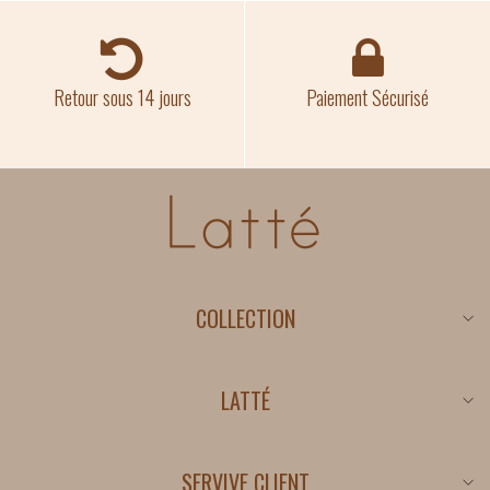
Retour sous 14 jours
Paiement Sécurisé
COLLECTION
Nouveautés
Promotions
LATTÉ
Conditions générales
Politique de Confidentialité
SERVIVE CLIENT