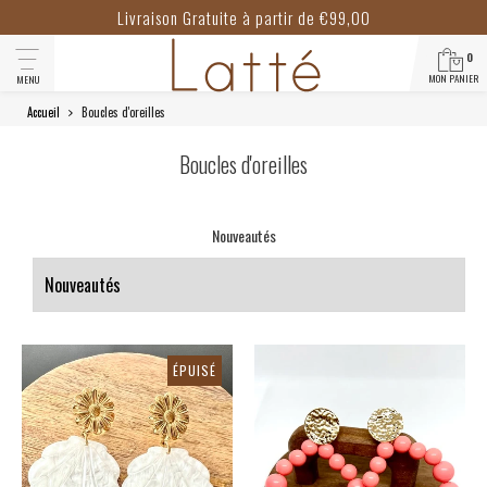
Livraison Gratuite à partir de €99,00
0
MON PANIER
MENU
Accueil
Boucles d'oreilles
Boucles d'oreilles
Nouveautés
ÉPUISÉ