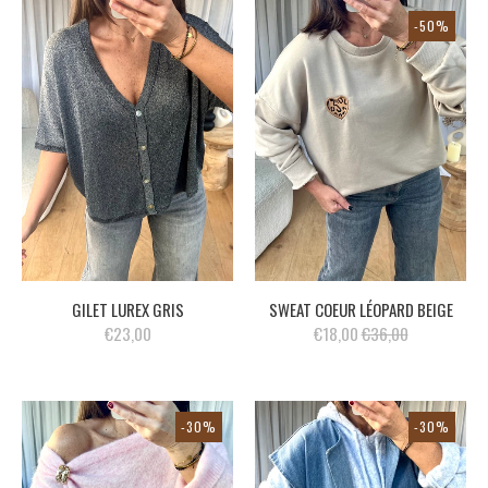
-50%
GILET LUREX GRIS
SWEAT COEUR LÉOPARD BEIGE
€23,00
€18,00
€36,00
-30%
-30%