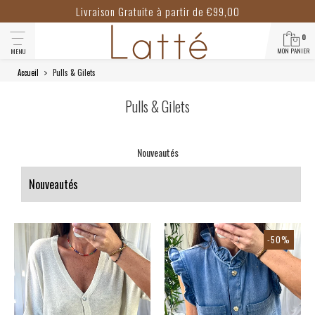
Livraison Gratuite à partir de €99,00
0
MON PANIER
MENU
Accueil
Pulls & Gilets
Pulls & Gilets
Nouveautés
-50%