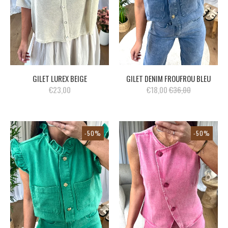
GILET LUREX BEIGE
GILET DENIM FROUFROU BLEU
€23,00
€18,00
€36,00
-50%
-50%