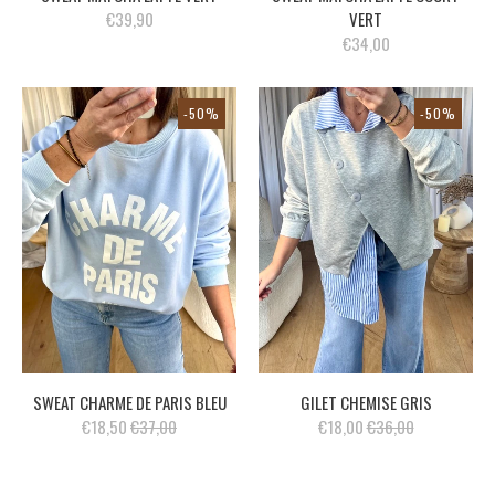
€39,90
VERT
€34,00
-50%
-50%
SWEAT CHARME DE PARIS BLEU
GILET CHEMISE GRIS
€18,50
€37,00
€18,00
€36,00