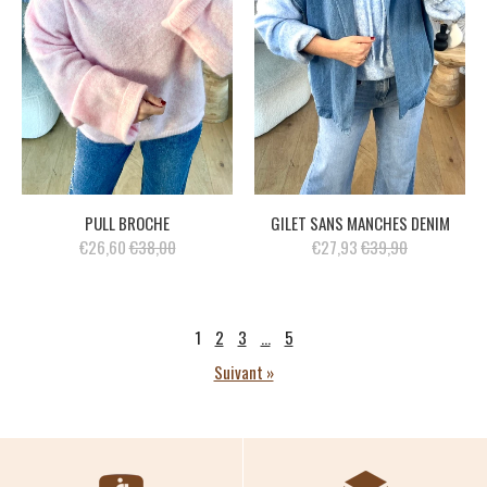
PULL BROCHE
GILET SANS MANCHES DENIM
€26,60
€38,00
€27,93
€39,90
1
2
3
…
5
Suivant »