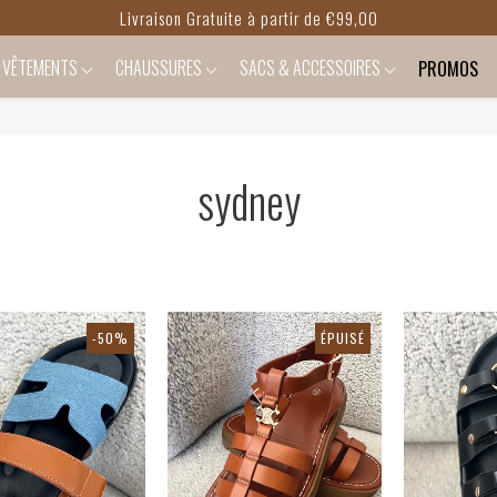
Livraison Gratuite à partir de €99,00
VÊTEMENTS
CHAUSSURES
SACS & ACCESSOIRES
PROMOS
sydney
-50%
ÉPUISÉ