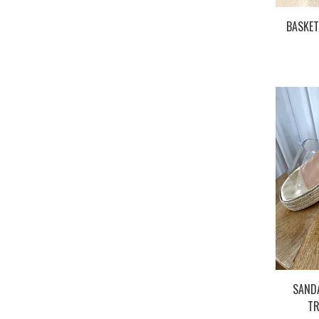
BASKET
SAND
TR