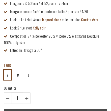
Longueur : S: 50,5cm / M: 52,5cm /
L: 54cm
Morgane mesure 1m60 et porte une taille S pour son 34/36
Look 1 : Le t-shirt Amour
léopard blanc
et le pantalon
Guetta écru
Look 2 : Le short
Kelly noir
Composition: 77 % polyester 20% viscose 3% élasthanne Doublure
100% polyester
Entretien : lavage à 30°
Taille
S
M
L
Quantité